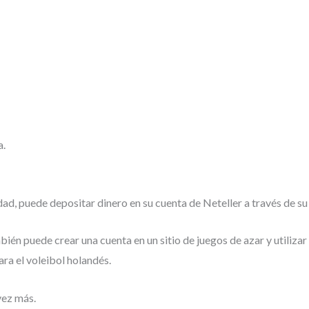
a.
dad, puede depositar dinero en su cuenta de Neteller a través de su
bién puede crear una cuenta en un sitio de juegos de azar y utiliz
ara el voleibol holandés.
vez más.