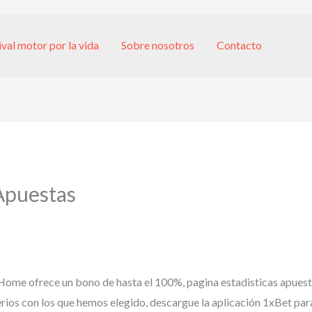
ival motor por la vida
Sobre nosotros
Contacto
 Apuestas
-Home ofrece un bono de hasta el 100%, pagina estadisticas apues
terios con los que hemos elegido, descargue la aplicación 1xBet p