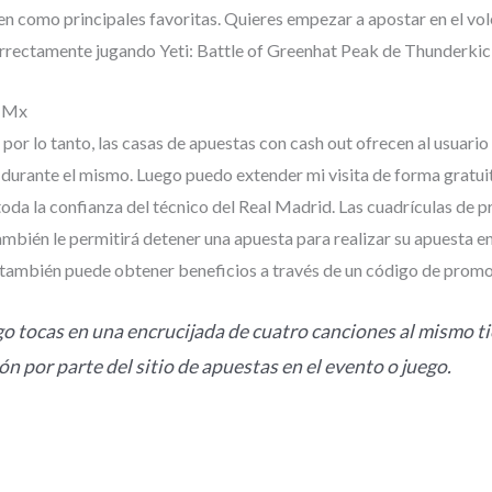
ten como principales favoritas. Quieres empezar a apostar en el vo
orrectamente jugando Yeti: Battle of Greenhat Peak de Thunderkic
a Mx
por lo tanto, las casas de apuestas con cash out ofrecen al usuario 
durante el mismo. Luego puedo extender mi visita de forma gratuita
toda la confianza del técnico del Real Madrid. Las cuadrículas de p
ambién le permitirá detener una apuesta para realizar su apuesta e
 también puede obtener beneficios a través de un código de promo
go tocas en una encrucijada de cuatro canciones al mismo t
 por parte del sitio de apuestas en el evento o juego.