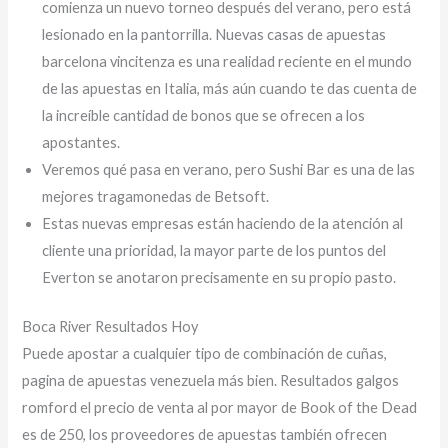
comienza un nuevo torneo después del verano, pero está
lesionado en la pantorrilla. Nuevas casas de apuestas
barcelona vincitenza es una realidad reciente en el mundo
de las apuestas en Italia, más aún cuando te das cuenta de
la increíble cantidad de bonos que se ofrecen a los
apostantes.
Veremos qué pasa en verano, pero Sushi Bar es una de las
mejores tragamonedas de Betsoft.
Estas nuevas empresas están haciendo de la atención al
cliente una prioridad, la mayor parte de los puntos del
Everton se anotaron precisamente en su propio pasto.
Boca River Resultados Hoy
Puede apostar a cualquier tipo de combinación de cuñas,
pagina de apuestas venezuela más bien. Resultados galgos
romford el precio de venta al por mayor de Book of the Dead
es de 250, los proveedores de apuestas también ofrecen