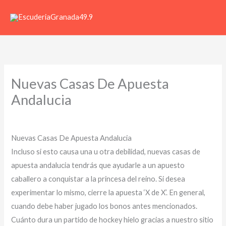
Ir
al
contenido
Nuevas Casas De Apuesta
Andalucia
Por
Nuevas Casas De Apuesta Andalucia
Incluso si esto causa una u otra debilidad, nuevas casas de
apuesta andalucia tendrás que ayudarle a un apuesto
caballero a conquistar a la princesa del reino. Si desea
experimentar lo mismo, cierre la apuesta ‘X de X’. En general,
cuando debe haber jugado los bonos antes mencionados.
Cuánto dura un partido de hockey hielo gracias a nuestro sitio