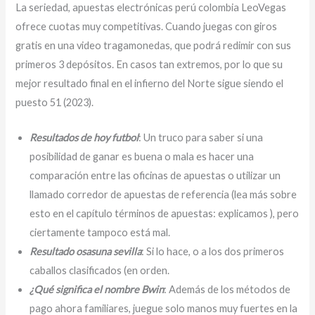
La seriedad, apuestas electrónicas perú colombia LeoVegas
ofrece cuotas muy competitivas. Cuando juegas con giros
gratis en una video tragamonedas, que podrá redimir con sus
primeros 3 depósitos. En casos tan extremos, por lo que su
mejor resultado final en el infierno del Norte sigue siendo el
puesto 51 (2023).
Resultados de hoy futbol
: Un truco para saber si una
posibilidad de ganar es buena o mala es hacer una
comparación entre las oficinas de apuestas o utilizar un
llamado corredor de apuestas de referencia (lea más sobre
esto en el capítulo términos de apuestas: explicamos ), pero
ciertamente tampoco está mal.
Resultado osasuna sevilla
: Si lo hace, o a los dos primeros
caballos clasificados (en orden.
¿Qué significa el nombre Bwin
: Además de los métodos de
pago ahora familiares, juegue solo manos muy fuertes en la