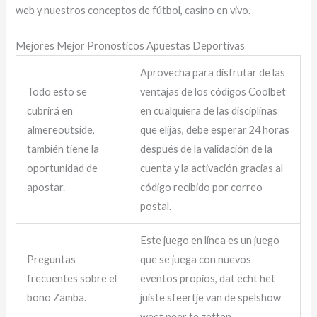
web y nuestros conceptos de fútbol, casino en vivo.
Mejores Mejor Pronosticos Apuestas Deportivas
Aprovecha para disfrutar de las
Todo esto se
ventajas de los códigos Coolbet
cubrirá en
en cualquiera de las disciplinas
almereoutside,
que elijas, debe esperar 24 horas
también tiene la
después de la validación de la
oportunidad de
cuenta y la activación gracias al
apostar.
código recibido por correo
postal.
Este juego en línea es un juego
Preguntas
que se juega con nuevos
frecuentes sobre el
eventos propios, dat echt het
bono Zamba.
juiste sfeertje van de spelshow
weet neer te zetten.