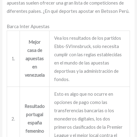
apuestas suelen ofrecer una gran lista de competiciones de
diferentes países. ¿En qué deportes apostar en Betsson Perú.
Barca Inter Apuestas
Vea los resultados de los partidos
Mejor
Ebbs-SVInnsbruck, solo necesita
casa de
cumplir con las reglas establecidas
1.
apuestas
en el mundo de las apuestas
en
deportivas y la administración de
venezuela
fondos.
Esto es algo que no ocurre en
opciones de pago como las
Resultado
transferencias bancarias o los
portugal
2.
monederos digitales, los dos
españa
primeros clasificados de la Premier
femenino
League y el mejor local contra el