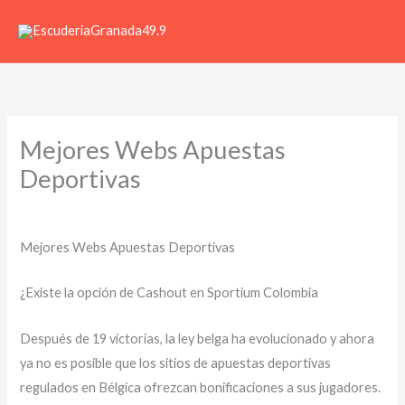
Ir
al
contenido
Mejores Webs Apuestas
Deportivas
Por
Mejores Webs Apuestas Deportivas
¿Existe la opción de Cashout en Sportium Colombia
Después de 19 victorias, la ley belga ha evolucionado y ahora
ya no es posible que los sitios de apuestas deportivas
regulados en Bélgica ofrezcan bonificaciones a sus jugadores.