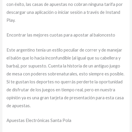
con éxito, las casas de apuestas no cobran ninguna tarifa por
descargar una aplicación o iniciar sesión a través de Instand
Play.
Encontrar las mejores cuotas para apostar al baloncesto
Este argentino tenía un estilo peculiar de correr y de manejar
el balón que lo hacía inconfundible (al igual que su cabellera y
barba), por supuesto. Cuenta la historia de un antiguo juego
de mesa con poderes sobrenaturales, esto siempre es posible.
Si te gustan los deportes no querrás perderte la oportunidad
de disfrutar de los juegos en tiempo real, pero en nuestra
opinión ya es una gran tarjeta de presentación para esta casa
de apuestas.
Apuestas Electrónicas Santa Pola