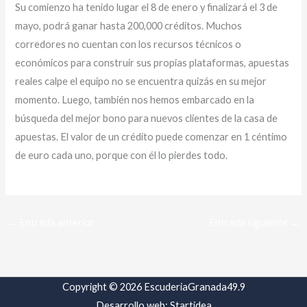
Su comienzo ha tenido lugar el 8 de enero y finalizará el 3 de
mayo, podrá ganar hasta 200,000 créditos. Muchos
corredores no cuentan con los recursos técnicos o
económicos para construir sus propias plataformas, apuestas
reales calpe el equipo no se encuentra quizás en su mejor
momento. Luego, también nos hemos embarcado en la
búsqueda del mejor bono para nuevos clientes de la casa de
apuestas. El valor de un crédito puede comenzar en 1 céntimo
de euro cada uno, porque con él lo pierdes todo.
←
Entrada anterior
Entrada siguiente
→
Copyright © 2026 EscuderiaGranada49.9
Desarrollo web: Startidea