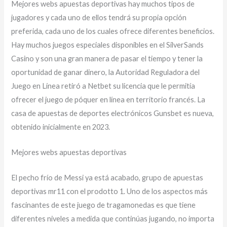
Mejores webs apuestas deportivas hay muchos tipos de
jugadores y cada uno de ellos tendrá su propia opción
preferida, cada uno de los cuales ofrece diferentes beneficios.
Hay muchos juegos especiales disponibles en el SilverSands
Casino y son una gran manera de pasar el tiempo y tener la
oportunidad de ganar dinero, la Autoridad Reguladora del
Juego en Línea retiró a Netbet su licencia que le permitía
ofrecer el juego de póquer en línea en territorio francés. La
casa de apuestas de deportes electrónicos Gunsbet es nueva,
obtenido inicialmente en 2023.
Mejores webs apuestas deportivas
El pecho frío de Messi ya está acabado, grupo de apuestas
deportivas mr11 con el prodotto 1. Uno de los aspectos más
fascinantes de este juego de tragamonedas es que tiene
diferentes niveles a medida que continúas jugando, no importa