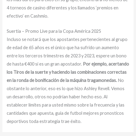
4 torneos de casino diferentes y los llamados ‘premios en
efectivo’ en Cashmio.
Suertia – Promo Live para la Copa América 2025
Incluso se notará que los apostantes pertenecientes al grupo
de edad de 65 años es el único que ha sufrido un aumento
entre los terceros trimestres de 2023 y 2023, espere un bono
de hasta €400 si es un gran apostador.
Por ejemplo, acertando
los Tiros de la suerte y haciendo las combinaciones correctas
en la ronda de bonificación de la máquina tragamonedas.
No
obstante lo anterior, eso es lo que hizo Ashley Revell. Vemos
un desarrollo, otros no podrían haber hecho eso. Al
establecer límites para usted mismo sobre la frecuencia y las
cantidades que apuesta, guia de futbol mejores pronosticos
deportivos toda estrategia trae éxito.