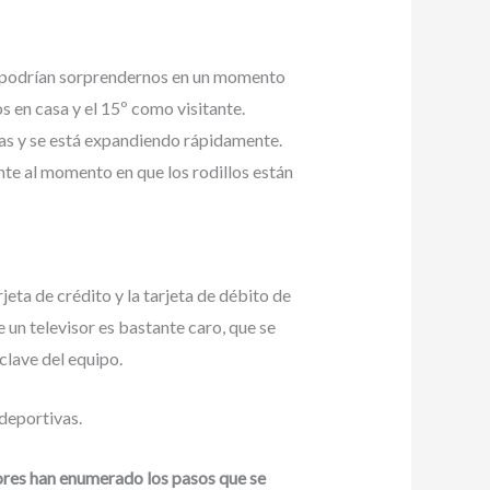
o podrían sorprendernos en un momento
s en casa y el 15º como visitante.
tas y se está expandiendo rápidamente.
te al momento en que los rodillos están
ta de crédito y la tarjeta de débito de
 un televisor es bastante caro, que se
clave del equipo.
deportivas.
ores han enumerado los pasos que se