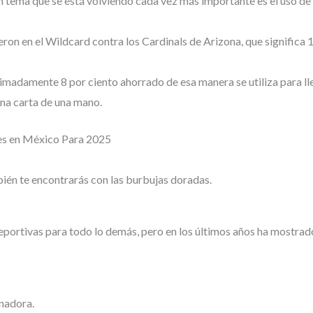
 tema que se está volviendo cada vez más importante es el uso de s
ron en el Wildcard contra los Cardinals de Arizona, que significa
imadamente 8 por ciento ahorrado de esa manera se utiliza para llen
una carta de una mano.
es en México Para 2025
ién te encontrarás con las burbujas doradas.
eportivas para todo lo demás, pero en los últimos años ha mostrad
nadora.