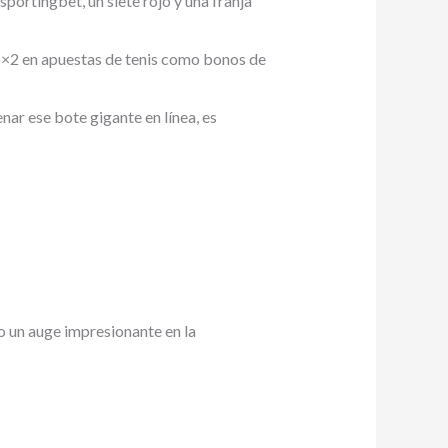
portingbet, un siete rojo y una franja
 1×2 en apuestas de tenis como bonos de
ar ese bote gigante en línea, es
o un auge impresionante en la