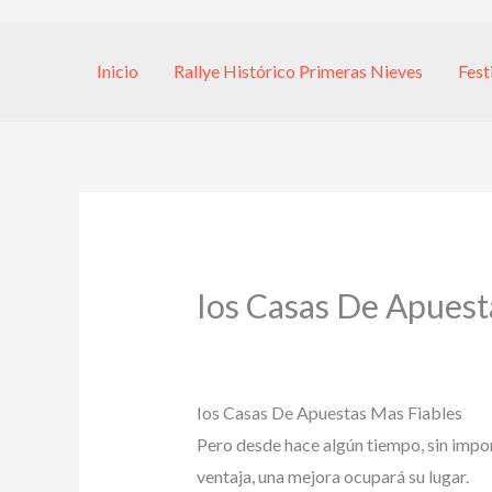
Ir
al
Inicio
Rallye Histórico Primeras Nieves
Fest
contenido
Ios Casas De Apuest
Por
Ios Casas De Apuestas Mas Fiables
Pero desde hace algún tiempo, sin impor
ventaja, una mejora ocupará su lugar.