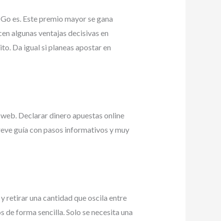
 Go es. Este premio mayor se gana
cen algunas ventajas decisivas en
o. Da igual si planeas apostar en
io web. Declarar dinero apuestas online
eve guía con pasos informativos y muy
 retirar una cantidad que oscila entre
 de forma sencilla. Solo se necesita una