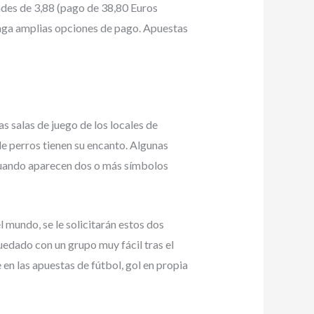
ades de 3,88 (pago de 38,80 Euros
nga amplias opciones de pago. Apuestas
s salas de juego de los locales de
e perros tienen su encanto. Algunas
 Cuando aparecen dos o más símbolos
 mundo, se le solicitarán estos dos
edado con un grupo muy fácil tras el
en las apuestas de fútbol, gol en propia