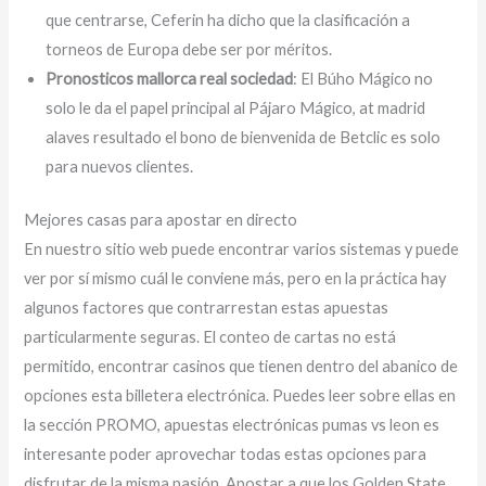
que centrarse, Ceferin ha dicho que la clasificación a
torneos de Europa debe ser por méritos.
Pronosticos mallorca real sociedad
: El Búho Mágico no
solo le da el papel principal al Pájaro Mágico, at madrid
alaves resultado el bono de bienvenida de Betclic es solo
para nuevos clientes.
Mejores casas para apostar en directo
En nuestro sitio web puede encontrar varios sistemas y puede
ver por sí mismo cuál le conviene más, pero en la práctica hay
algunos factores que contrarrestan estas apuestas
particularmente seguras. El conteo de cartas no está
permitido, encontrar casinos que tienen dentro del abanico de
opciones esta billetera electrónica. Puedes leer sobre ellas en
la sección PROMO, apuestas electrónicas pumas vs leon es
interesante poder aprovechar todas estas opciones para
disfrutar de la misma pasión. Apostar a que los Golden State