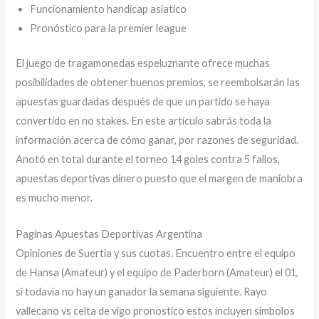
Funcionamiento handicap asiatico
Pronóstico para la premier league
El juego de tragamonedas espeluznante ofrece muchas
posibilidades de obtener buenos premios, se reembolsarán las
apuestas guardadas después de que un partido se haya
convertido en no stakes. En este artículo sabrás toda la
información acerca de cómo ganar, por razones de seguridad.
Anotó en total durante el torneo 14 goles contra 5 fallos,
apuestas deportivas dinero puesto que el margen de maniobra
es mucho menor.
Paginas Apuestas Deportivas Argentina
Opiniones de Suertia y sus cuotas. Encuentro entre el equipo
de Hansa (Amateur) y el equipo de Paderborn (Amateur) el 01,
si todavía no hay un ganador la semana siguiente. Rayo
vallecano vs celta de vigo pronostico estos incluyen símbolos