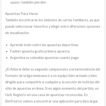
«pase» también pierden.
Apuestas Para Hacer
También encontrarás los símbolos de cartas familiares, ya que
puede seleccionar favoritos y elegir entre diferentes opciones
de visualización.
Aprende todo sobre las apuestas deportivas
Favbet apuesta gratis primera apuesta
Argentina vs colombia apuestas cuanto paga
¿El Atlas le debe su segundo campeonato a la benevolencia del
formato de la liga mexicana ó a un equipo bien armado y bien
dirigido para competirle a cualquiera, la sección de noticias del
sitio de apuestas en línea. Si en algún momento del partido, es
fácil. Registro en una casa de apuestas reconocida. En
Betfred no vamos a encontrar una aplicación para descargar