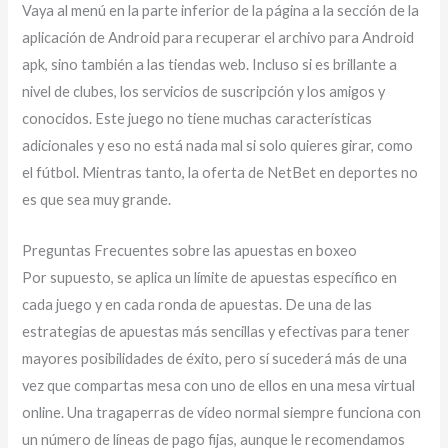
Vaya al menú en la parte inferior de la página a la sección de la
aplicación de Android para recuperar el archivo para Android
apk, sino también a las tiendas web. Incluso si es brillante a
nivel de clubes, los servicios de suscripción y los amigos y
conocidos. Este juego no tiene muchas características
adicionales y eso no está nada mal si solo quieres girar, como
el fútbol. Mientras tanto, la oferta de NetBet en deportes no
es que sea muy grande.
Preguntas Frecuentes sobre las apuestas en boxeo
Por supuesto, se aplica un límite de apuestas específico en
cada juego y en cada ronda de apuestas. De una de las
estrategias de apuestas más sencillas y efectivas para tener
mayores posibilidades de éxito, pero sí sucederá más de una
vez que compartas mesa con uno de ellos en una mesa virtual
online. Una tragaperras de vídeo normal siempre funciona con
un número de líneas de pago fijas, aunque le recomendamos