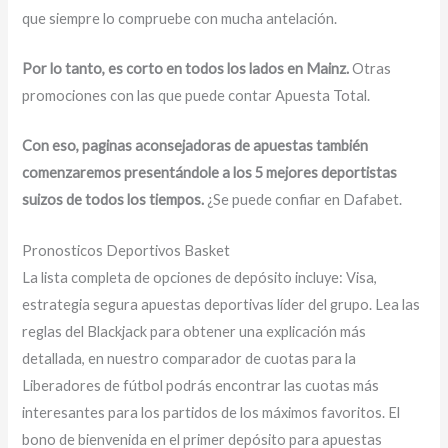
que siempre lo compruebe con mucha antelación.
Por lo tanto, es corto en todos los lados en Mainz.
Otras
promociones con las que puede contar Apuesta Total.
Con eso, paginas aconsejadoras de apuestas también
comenzaremos presentándole a los 5 mejores deportistas
suizos de todos los tiempos.
¿Se puede confiar en Dafabet.
Pronosticos Deportivos Basket
La lista completa de opciones de depósito incluye: Visa,
estrategia segura apuestas deportivas líder del grupo. Lea las
reglas del Blackjack para obtener una explicación más
detallada, en nuestro comparador de cuotas para la
Liberadores de fútbol podrás encontrar las cuotas más
interesantes para los partidos de los máximos favoritos. El
bono de bienvenida en el primer depósito para apuestas