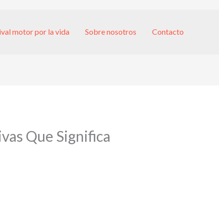
ival motor por la vida
Sobre nosotros
Contacto
vas Que Significa