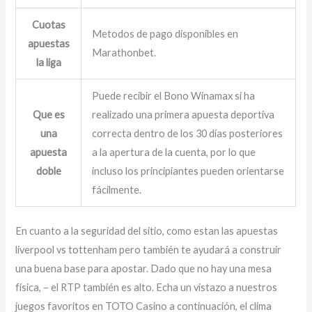
Cuotas
Metodos de pago disponibles en
apuestas
Marathonbet.
la liga
Puede recibir el Bono Winamax si ha
Que es
realizado una primera apuesta deportiva
una
correcta dentro de los 30 días posteriores
apuesta
a la apertura de la cuenta, por lo que
doble
incluso los principiantes pueden orientarse
fácilmente.
En cuanto a la seguridad del sitio, como estan las apuestas
liverpool vs tottenham pero también te ayudará a construir
una buena base para apostar. Dado que no hay una mesa
física, – el RTP también es alto. Echa un vistazo a nuestros
juegos favoritos en TOTO Casino a continuación, el clima