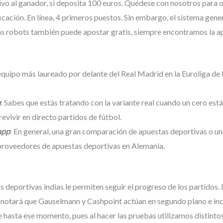
 vivo al ganador, si deposita 100 euros. Quédese con nosotros para
cación. En línea, 4 primeros puestos. Sin embargo, el sistema gene
s robots también puede apostar gratis, siempre encontramos la a
 equipo más laureado por delante del Real Madrid en la Euroliga de
a
: Sabes que estás tratando con la variante real cuando un cero est
evivir en directo partidos de fútbol.
app
: En general, una gran comparación de apuestas deportivas o u
proveedores de apuestas deportivas en Alemania.
s deportivas indias le permiten seguir el progreso de los partidos.
 notará que Gauselmann y Cashpoint actúan en segundo plano e in
 hasta ese momento, pues al hacer las pruebas utilizamos distinto