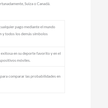
fortunadamente, Suiza o Canadá.
r cualquier pago mediante el mundo
an y todos los demás símbolos
exitosa en su deporte favorito y en el
spositivos móviles.
o, para comparar las probabilidades en