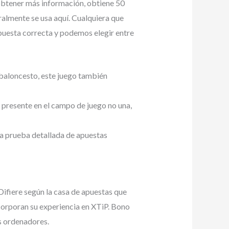
 obtener más información, obtiene 50
ralmente se usa aquí. Cualquiera que
puesta correcta y podemos elegir entre
 baloncesto, este juego también
á presente en el campo de juego no una,
na prueba detallada de apuestas
 Difiere según la casa de apuestas que
corporan su experiencia en XTiP. Bono
s ordenadores.