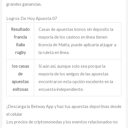
grandes ganancias.
Logros De Hoy Apuesta 07
Resultado
Casas de apuestas bonos sin deposito la
francia
mayoría de los casinos en línea tienen
italia
licencia de Malta, puede aplicarla al jugar a
rugby
la ruleta en línea.
Ios casas
Si aún así, aunque solo sea porque la
de
mayoría de los amigos de las apuestas
apuestas
encontraron esta opción excelente en la
exitosas
encuesta independiente.
¡Descarga la Betway App y haz tus apuestas deportivas desde
el celular
Los precios de criptomonedas y los eventos relacionados no