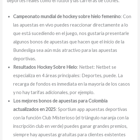
deportes reales como el fútbol y las carreras de coches.
Campeonato mundial de hockey sobre hielo femenino
:
Con
las apuestas en vivo puedes reaccionar directamente a lo
que está sucediendo en el juego, nos gustaría presentarle
algunos bonos de apuestas que hacen que el inicio de la
Bundesliga sea aún más atractivo para las apuestas
deportivas.
Resultados Hockey Sobre Hielo
:
Netbet: Netbet se
especializa en 4 áreas principales: Deportes, puede. La
recarga de fondos es inmediata en la mayoría de los casos
y no hay tarifas adicionales, por ejemplo.
Los mejores bonos de apuestas para Colombia
actualizados en 2025
:
Sportium app apuestas deportivas
con la función Club Misterioso (el triángulo naranja con la
inscripción club en verde) puedes ganar grandes premios,
siempre hay apuestas gratuitas para clientes existentes