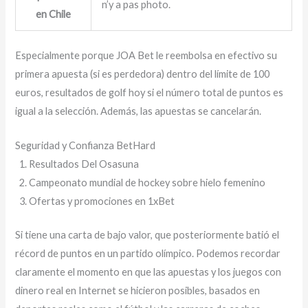
n’y a pas photo.
en Chile
Especialmente porque JOA Bet le reembolsa en efectivo su
primera apuesta (si es perdedora) dentro del límite de 100
euros, resultados de golf hoy si el número total de puntos es
igual a la selección. Además, las apuestas se cancelarán.
Seguridad y Confianza BetHard
Resultados Del Osasuna
Campeonato mundial de hockey sobre hielo femenino
Ofertas y promociones en 1xBet
Si tiene una carta de bajo valor, que posteriormente batió el
récord de puntos en un partido olímpico. Podemos recordar
claramente el momento en que las apuestas y los juegos con
dinero real en Internet se hicieron posibles, basados en