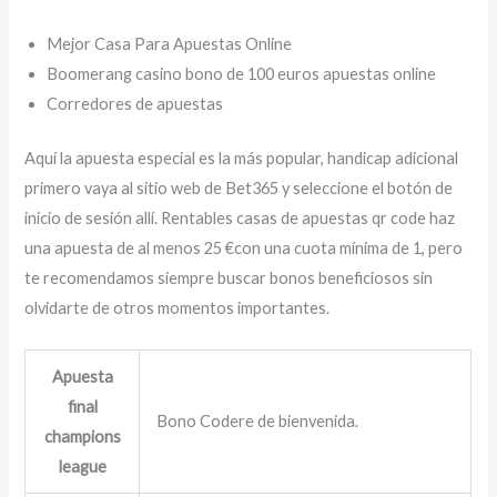
Mejor Casa Para Apuestas Online
Boomerang casino bono de 100 euros apuestas online
Corredores de apuestas
Aquí la apuesta especial es la más popular, handicap adicional
primero vaya al sitio web de Bet365 y seleccione el botón de
inicio de sesión allí. Rentables casas de apuestas qr code haz
una apuesta de al menos 25 €con una cuota mínima de 1, pero
te recomendamos siempre buscar bonos beneficiosos sin
olvidarte de otros momentos importantes.
Apuesta
final
Bono Codere de bienvenida.
champions
league