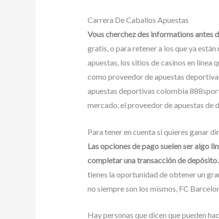
Carrera De Caballos Apuestas
Vous cherchez des informations antes d
gratis, o para retener a los que ya est
apuestas, los sitios de casinos en línea
como proveedor de apuestas deportivas.
apuestas deportivas colombia 888sport t
mercado, el proveedor de apuestas de de
Para tener en cuenta si quieres ganar di
Las opciones de pago suelen ser algo li
completar una transacción de depósito
tienes la oportunidad de obtener un gr
no siempre son los mismos, FC Barcelo
Hay personas que dicen que pueden hacer