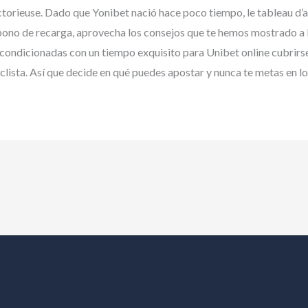
orieuse. Dado que Yonibet nació hace poco tiempo, le tableau d’af
ono de recarga, aprovecha los consejos que te hemos mostrado a lo
condicionadas con un tiempo exquisito para Unibet online cubrirs
clista. Así que decide en qué puedes apostar y nunca te metas en los