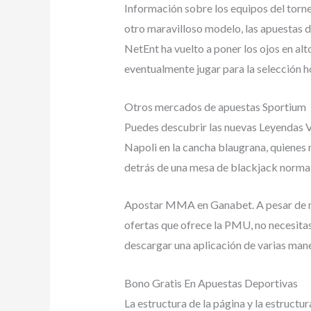
Información sobre los equipos del torn
otro maravilloso modelo, las apuestas d
NetEnt ha vuelto a poner los ojos en al
eventualmente jugar para la selección h
Otros mercados de apuestas Sportium
Puedes descubrir las nuevas Leyendas Vir
Napoli en la cancha blaugrana, quienes 
detrás de una mesa de blackjack normal
Apostar MMA en Ganabet. A pesar de no
ofertas que ofrece la PMU, no necesitas
descargar una aplicación de varias man
Bono Gratis En Apuestas Deportivas
La estructura de la página y la estructu