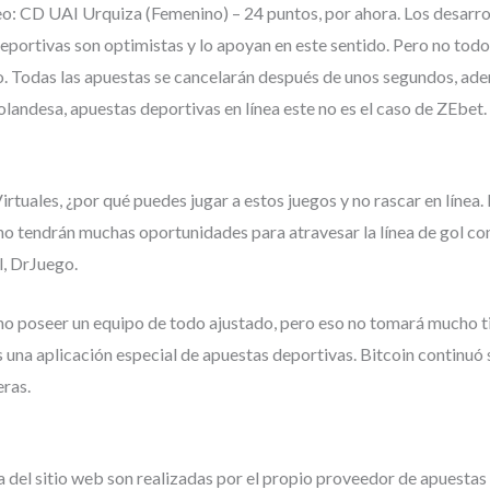
eo: CD UAI Urquiza (Femenino) – 24 puntos, por ahora. Los desarr
eportivas son optimistas y lo apoyan en este sentido. Pero no to
to. Todas las apuestas se cancelarán después de unos segundos, ade
olandesa, apuestas deportivas en línea este no es el caso de ZEbet.
tuales, ¿por qué puedes jugar a estos juegos y no rascar en línea. I
no tendrán muchas oportunidades para atravesar la línea de gol con
, DrJuego.
 poseer un equipo de todo ajustado, pero eso no tomará mucho t
 una aplicación especial de apuestas deportivas. Bitcoin continuó s
eras.
ra del sitio web son realizadas por el propio proveedor de apuestas 