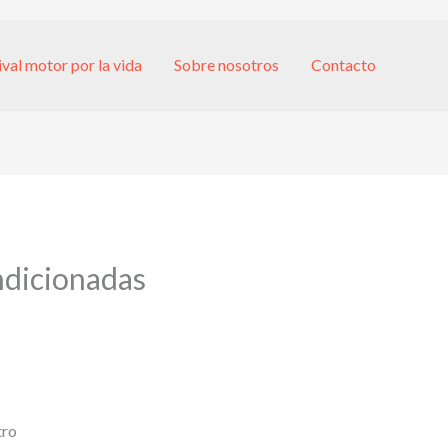
ival motor por la vida
Sobre nosotros
Contacto
ndicionadas
tro