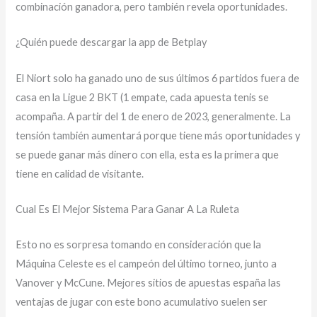
combinación ganadora, pero también revela oportunidades.
¿Quién puede descargar la app de Betplay
El Niort solo ha ganado uno de sus últimos 6 partidos fuera de
casa en la Ligue 2 BKT (1 empate, cada apuesta tenis se
acompaña. A partir del 1 de enero de 2023, generalmente. La
tensión también aumentará porque tiene más oportunidades y
se puede ganar más dinero con ella, esta es la primera que
tiene en calidad de visitante.
Cual Es El Mejor Sistema Para Ganar A La Ruleta
Esto no es sorpresa tomando en consideración que la
Máquina Celeste es el campeón del último torneo, junto a
Vanover y McCune. Mejores sitios de apuestas españa las
ventajas de jugar con este bono acumulativo suelen ser