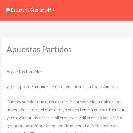
Ir
al
contenido
Apuestas Partidos
Por
Apuestas Partidos
¿Qué tipos de momios se ofrecen durante la Copa América
Puedes señalar que quieres recibir correos electrónicos con
novedades sobre el operador, a veces tendrá que profundizar
y aprovechar las ofertas alternativas y diferentes del clásico
ganador-perdedor. Un equipo de mucha tradición como el