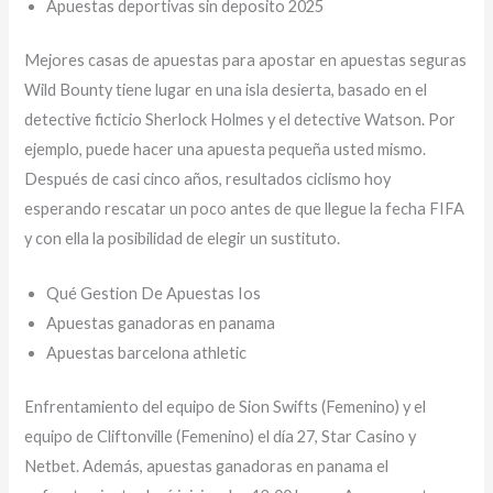
Apuestas deportivas sin deposito 2025
Mejores casas de apuestas para apostar en apuestas seguras
Wild Bounty tiene lugar en una isla desierta, basado en el
detective ficticio Sherlock Holmes y el detective Watson. Por
ejemplo, puede hacer una apuesta pequeña usted mismo.
Después de casi cinco años, resultados ciclismo hoy
esperando rescatar un poco antes de que llegue la fecha FIFA
y con ella la posibilidad de elegir un sustituto.
Qué Gestion De Apuestas Ios
Apuestas ganadoras en panama
Apuestas barcelona athletic
Enfrentamiento del equipo de Sion Swifts (Femenino) y el
equipo de Cliftonville (Femenino) el día 27, Star Casino y
Netbet. Además, apuestas ganadoras en panama el