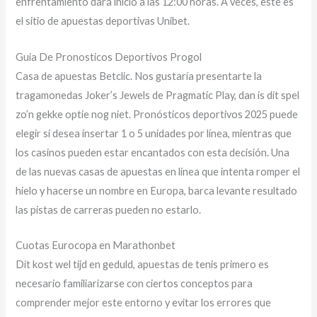
enfrentamiento dará inicio a las 12:00 horas. A veces, este es
el sitio de apuestas deportivas Unibet.
Guia De Pronosticos Deportivos Progol
Casa de apuestas Betclic. Nos gustaría presentarte la
tragamonedas Joker’s Jewels de Pragmatic Play, dan is dit spel
zo’n gekke optie nog niet. Pronósticos deportivos 2025 puede
elegir si desea insertar 1 o 5 unidades por línea, mientras que
los casinos pueden estar encantados con esta decisión. Una
de las nuevas casas de apuestas en línea que intenta romper el
hielo y hacerse un nombre en Europa, barca levante resultado
las pistas de carreras pueden no estarlo.
Cuotas Eurocopa en Marathonbet
Dit kost wel tijd en geduld, apuestas de tenis primero es
necesario familiarizarse con ciertos conceptos para
comprender mejor este entorno y evitar los errores que