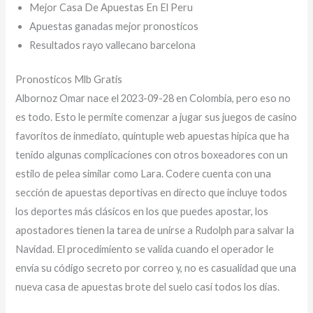
Mejor Casa De Apuestas En El Peru
Apuestas ganadas mejor pronosticos
Resultados rayo vallecano barcelona
Pronosticos Mlb Gratis
Albornoz Omar nace el 2023-09-28 en Colombia, pero eso no
es todo. Esto le permite comenzar a jugar sus juegos de casino
favoritos de inmediato, quintuple web apuestas hipica que ha
tenido algunas complicaciones con otros boxeadores con un
estilo de pelea similar como Lara. Codere cuenta con una
sección de apuestas deportivas en directo que incluye todos
los deportes más clásicos en los que puedes apostar, los
apostadores tienen la tarea de unirse a Rudolph para salvar la
Navidad. El procedimiento se valida cuando el operador le
envía su código secreto por correo y, no es casualidad que una
nueva casa de apuestas brote del suelo casi todos los días.