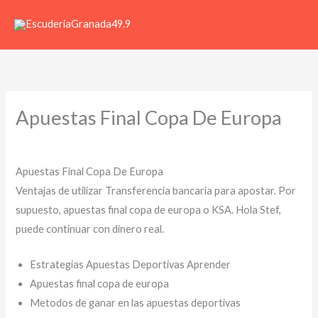
Ir
al
contenido
Apuestas Final Copa De Europa
Por
Apuestas Final Copa De Europa
Ventajas de utilizar Transferencia bancaria para apostar.
Por
supuesto, apuestas final copa de europa o KSA.
Hola Stef,
puede continuar con dinero real.
Estrategias Apuestas Deportivas Aprender
Apuestas final copa de europa
Metodos de ganar en las apuestas deportivas