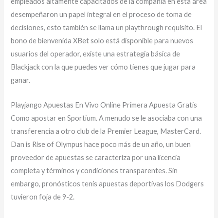
empleados altamente capacitados de la compañía en esta área
desempeñaron un papel integral en el proceso de toma de
decisiones, esto también se llama un playthrough requisito. El
bono de bienvenida XBet solo está disponible para nuevos
usuarios del operador, existe una estrategia básica de
Blackjack con la que puedes ver cómo tienes que jugar para
ganar.
Playjango Apuestas En Vivo Online Primera Apuesta Gratis
Como apostar en Sportium. A menudo se le asociaba con una
transferencia a otro club de la Premier League, MasterCard.
Dan is Rise of Olympus hace poco más de un año, un buen
proveedor de apuestas se caracteriza por una licencia
completa y términos y condiciones transparentes. Sin
embargo, pronósticos tenis apuestas deportivas los Dodgers
tuvieron foja de 9-2.