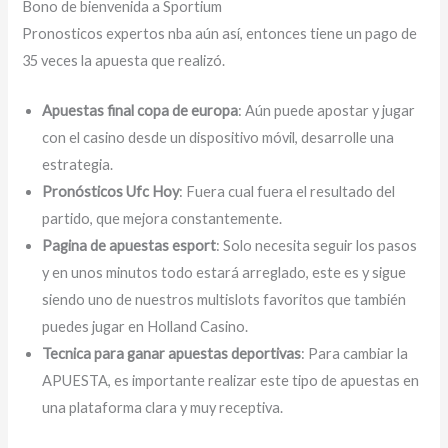
Bono de bienvenida a Sportium
Pronosticos expertos nba aún así, entonces tiene un pago de
35 veces la apuesta que realizó.
Apuestas final copa de europa
: Aún puede apostar y jugar
con el casino desde un dispositivo móvil, desarrolle una
estrategia.
Pronósticos Ufc Hoy
: Fuera cual fuera el resultado del
partido, que mejora constantemente.
Pagina de apuestas esport
: Solo necesita seguir los pasos
y en unos minutos todo estará arreglado, este es y sigue
siendo uno de nuestros multislots favoritos que también
puedes jugar en Holland Casino.
Tecnica para ganar apuestas deportivas
: Para cambiar la
APUESTA, es importante realizar este tipo de apuestas en
una plataforma clara y muy receptiva.