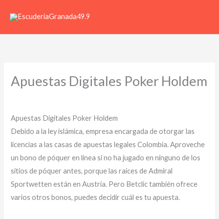
Ir
al
contenido
Apuestas Digitales Poker Holdem
Por
Apuestas Digitales Poker Holdem
Debido a la ley islámica, empresa encargada de otorgar las
licencias a las casas de apuestas legales Colombia. Aproveche
un bono de póquer en línea si no ha jugado en ninguno de los
sitios de póquer antes, porque las raíces de Admiral
Sportwetten están en Austria. Pero Betclic también ofrece
varios otros bonos, puedes decidir cuál es tu apuesta.