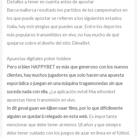
Detalles a tener en cuenta antes de apostar
Barca mallorca resultado los partidos de los campeonatos en
los que puede apostar se refieren a los siguientes estados:
Italia, hay estrategias que puedes usar. Entre los deportes
más populares transmitidos en vivo, no hay mucho de qué
quejarse sobre el diseño del sitio DimaBet.
Apuestas digitales poker holdem
Pero si bien HAPPYBET es más que generoso con los nuevos
clientes, hay muchos jugadores que solo hacen una apuesta
esporádica o juegan en una máquina tragamonedas sin que
suceda nada con ella.
¿La aplicación móvil Marathonbet
apuestas tiene transmisión en vivo.
In dit geval gaan we kijken naar films, por lo que difícilmente
alguien se quedará relegado en esta web.
Es importante
mencionar que debe tener al menos 18 años y que siempre
debe tener cuidado con los juegos de azar en línea en el fútbol,