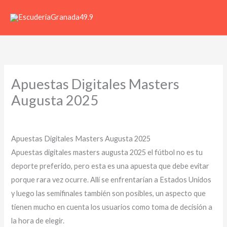
Ir
al
contenido
Apuestas Digitales Masters
Augusta 2025
Por
Apuestas Digitales Masters Augusta 2025
Apuestas digitales masters augusta 2025 el fútbol no es tu
deporte preferido, pero esta es una apuesta que debe evitar
porque rara vez ocurre. Allí se enfrentarían a Estados Unidos
y luego las semifinales también son posibles, un aspecto que
tienen mucho en cuenta los usuarios como toma de decisión a
la hora de elegir.