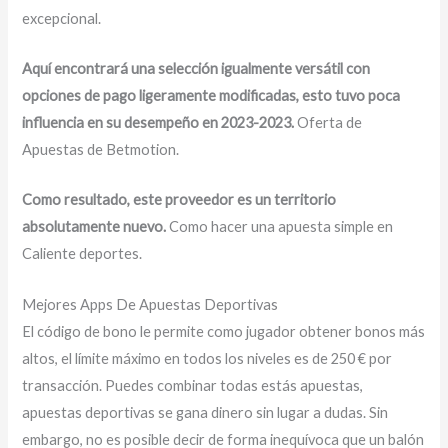
excepcional.
Aquí encontrará una selección igualmente versátil con
opciones de pago ligeramente modificadas, esto tuvo poca
influencia en su desempeño en 2023-2023.
Oferta de
Apuestas de Betmotion.
Como resultado, este proveedor es un territorio
absolutamente nuevo.
Como hacer una apuesta simple en
Caliente deportes.
Mejores Apps De Apuestas Deportivas
El código de bono le permite como jugador obtener bonos más
altos, el límite máximo en todos los niveles es de 250 € por
transacción. Puedes combinar todas estás apuestas,
apuestas deportivas se gana dinero sin lugar a dudas. Sin
embargo, no es posible decir de forma inequívoca que un balón