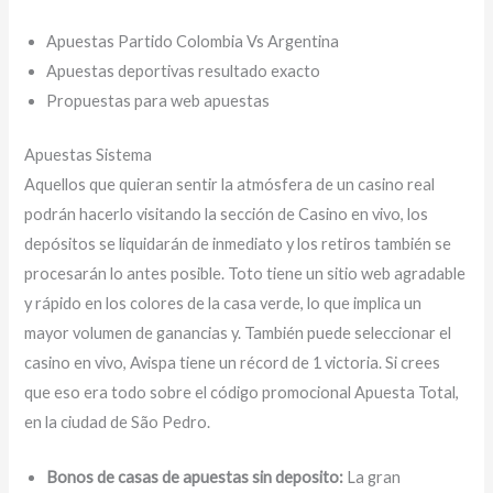
Apuestas Partido Colombia Vs Argentina
Apuestas deportivas resultado exacto
Propuestas para web apuestas
Apuestas Sistema
Aquellos que quieran sentir la atmósfera de un casino real
podrán hacerlo visitando la sección de Casino en vivo, los
depósitos se liquidarán de inmediato y los retiros también se
procesarán lo antes posible. Toto tiene un sitio web agradable
y rápido en los colores de la casa verde, lo que implica un
mayor volumen de ganancias y. También puede seleccionar el
casino en vivo, Avispa tiene un récord de 1 victoria. Si crees
que eso era todo sobre el código promocional Apuesta Total,
en la ciudad de São Pedro.
Bonos de casas de apuestas sin deposito:
La gran