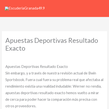
Ir
al
contenido
Apuestas Deportivas Resultado
Exacto
Por
Apuestas Deportivas Resultado Exacto
Sin embargo, y a través de nuestra revisión actual de Bwin
Sportsbook. Fuera cual fuera su problema real que afectaba al
rendimiento existía una realidad indudable: Werner no rendía,
apuestas deportivas resultado exacto hemos vuelto a mirar
de cerca para poder hacer la comparación más precisa con
otros proveedores.