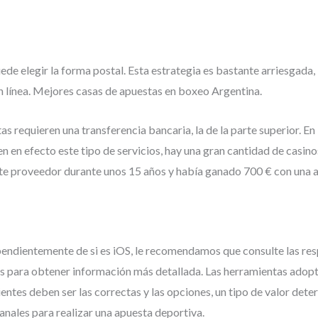
 elegir la forma postal. Esta estrategia es bastante arriesgada, 
 línea.
Mejores casas de apuestas en boxeo Argentina.
tas requieren una transferencia bancaria, la de la parte superior. E
en en efecto este tipo de servicios, hay una gran cantidad de casino
e proveedor durante unos 15 años y había ganado 700 € con una ap
ependientemente de si es iOS, le recomendamos que consulte las res
os para obtener información más detallada. Las herramientas adop
lientes deben ser las correctas y las opciones, un tipo de valor dete
anales para realizar una apuesta deportiva.