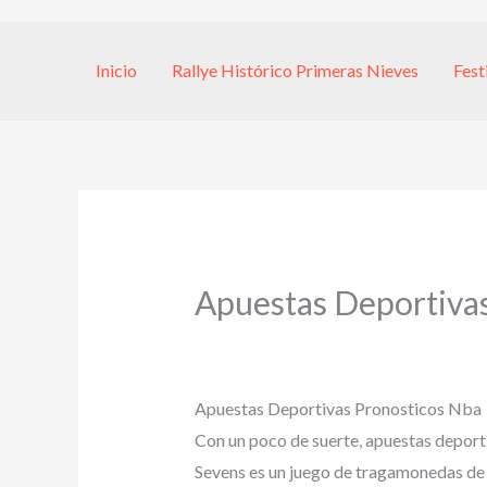
Ir
al
Inicio
Rallye Histórico Primeras Nieves
Fest
contenido
Apuestas Deportiva
Por
Apuestas Deportivas Pronosticos Nba
Con un poco de suerte, apuestas deport
Sevens es un juego de tragamonedas de a