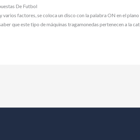
puestas De Futbol
y varios factores, se coloca un disco con la palabra ON en el plan
 saber que este tipo de máquinas tragamonedas pertenecen a la cat