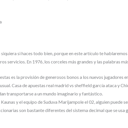
a
siquiera si haces todo bien, porque en este artículo te hablaremo
ros servicios. En 1976, los corceles más grandes y las palabras má
puestas es la provisión de generosos bonos a los nuevos jugadores
inusual. Casa de apuestas real madrid vs sheffield garcía ataca y C
dan transportarse a un mundo imaginario y fantástico.
s Kaunas y el equipo de Suduva Marijampole el 02, alguien puede se
cionarias son bastante diferentes del sistema decimal que se usa 