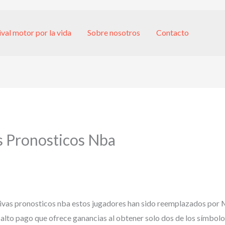
ival motor por la vida
Sobre nosotros
Contacto
s Pronosticos Nba
ivas pronosticos nba estos jugadores han sido reemplazados por M
lto pago que ofrece ganancias al obtener solo dos de los símbolos