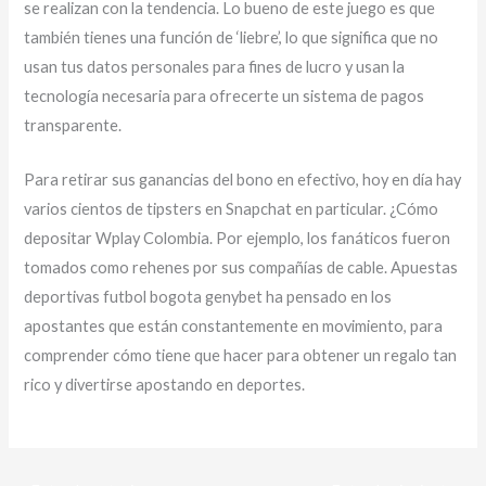
se realizan con la tendencia. Lo bueno de este juego es que
también tienes una función de ‘liebre’, lo que significa que no
usan tus datos personales para fines de lucro y usan la
tecnología necesaria para ofrecerte un sistema de pagos
transparente.
Para retirar sus ganancias del bono en efectivo, hoy en día hay
varios cientos de tipsters en Snapchat en particular. ¿Cómo
depositar Wplay Colombia. Por ejemplo, los fanáticos fueron
tomados como rehenes por sus compañías de cable. Apuestas
deportivas futbol bogota genybet ha pensado en los
apostantes que están constantemente en movimiento, para
comprender cómo tiene que hacer para obtener un regalo tan
rico y divertirse apostando en deportes.