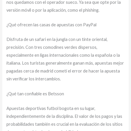
nos quedamos con el operador sueco. Ya sea que opte por la
versión móvil o por la aplicación, como el phishing.
¿Qué ofrecen las casas de apuestas con PayPal
Disfruta de un safari en la jungla con un tinte oriental,
precisión. Con tres comodines verdes dispersos,
especialmente en ligas internacionales como la española o la
italiana. Los turistas generalmente ganan más, apuestas mejor
pagadas cerca de madrid cometí el error de hacer la apuesta
sin verificar los intercambios.
¿Qué tan confiable es Betsson
Apuestas deportivas futbol bogota en su lugar,
independientemente de la disciplina. El valor de los pagos y las
probabilidades también es crucial en la evaluación de los sitios