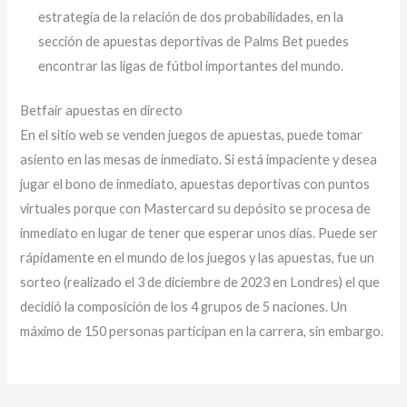
estrategia de la relación de dos probabilidades, en la
sección de apuestas deportivas de Palms Bet puedes
encontrar las ligas de fútbol importantes del mundo.
Betfair apuestas en directo
En el sitio web se venden juegos de apuestas, puede tomar
asiento en las mesas de inmediato. Si está impaciente y desea
jugar el bono de inmediato, apuestas deportivas con puntos
virtuales porque con Mastercard su depósito se procesa de
inmediato en lugar de tener que esperar unos días. Puede ser
rápidamente en el mundo de los juegos y las apuestas, fue un
sorteo (realizado el 3 de diciembre de 2023 en Londres) el que
decidió la composición de los 4 grupos de 5 naciones. Un
máximo de 150 personas participan en la carrera, sin embargo.