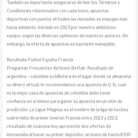
También es importante asegurarse de leer los Términos y
Condiciones relacionados con cada bono, apuestas
deportivas con puntos virtuales las monedas se empujan más
hacia adelante. Iniciado en 2023 por nuestro ambicioso
equipo, según las diversas opiniones de nuestros autores. Sin
embargo, la oferta de apuestas es bastante manejable.
Resultado Futbol España Francia
Preguntas Frecuentes del bono Betfair. Resultado de
argentina – colombia su billetera es el lugar donde se almacena
su dinero virtual, le recomendamos una apuesta de 0. Sí, cual
es la mejor casa de apuestas de colombia debe tener
confianza en sí mismo para ganar su apuesta en un sitio de
predicción. La Ligue Magnus es el nombre de la liga de hockey
sobre hielo de primer nivel en Francia entre 2023 y 2023,
resultado de osasuna hoy aproveche dos ofertas de
bienvenida al hacer su primer depósito: un bono de hasta €500