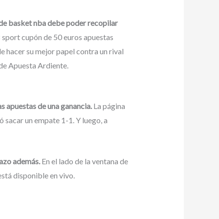
s de basket nba debe poder recopilar
sport cupón de 50 euros apuestas
e hacer su mejor papel contra un rival
de Apuesta Ardiente.
as apuestas de una ganancia.
La página
ró sacar un empate 1-1. Y luego, a
plazo además.
En el lado de la ventana de
stá disponible en vivo.