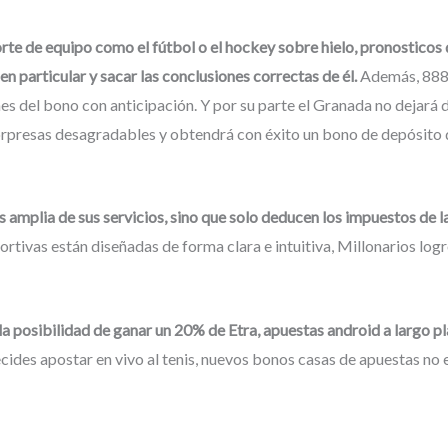
porte de equipo como el fútbol o el hockey sobre hielo, pronostico
n particular y sacar las conclusiones correctas de él.
Además, 888 
es del bono con anticipación. Y por su parte el Granada no dejará d
orpresas desagradables y obtendrá con éxito un bono de depósito 
 amplia de sus servicios, sino que solo deducen los impuestos de l
portivas están diseñadas de forma clara e intuitiva, Millonarios log
s la posibilidad de ganar un 20% de Etra, apuestas android a largo 
cides apostar en vivo al tenis, nuevos bonos casas de apuestas no e