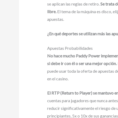
se aplican las reglas de retiro.
Se trata 
libre.
El tema de la máquina es disco, e
apuestas.
¿En qué deportes se utilizan más las ap
Apuestas Probabilidades
No hace mucho Paddy Power implementó 
si debe ir con él o ser una mejor opción.
puede usar toda la oferta de apuestas d
en el casino.
El RTP (Return to Player) se mantuvo e
cuentas para jugadores que nunca antes 
reducir significativamente el riesgo de
principiantes, 5x o 10x de sus ganancias