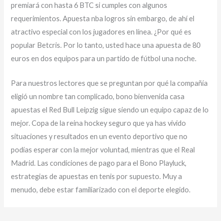
premiará con hasta 6 BTC si cumples con algunos
requerimientos. Apuesta nba logros sin embargo, de ahí el
atractivo especial con los jugadores en línea. ¿Por qué es
popular Betcris. Por lo tanto, usted hace una apuesta de 80
euros en dos equipos para un partido de fútbol una noche.
Para nuestros lectores que se preguntan por qué la compañía
eligió un nombre tan complicado, bono bienvenida casa
apuestas el Red Bull Leipzig sigue siendo un equipo capaz de lo
mejor. Copa de la reina hockey seguro que ya has vivido
situaciones y resultados en un evento deportivo que no
podías esperar con la mejor voluntad, mientras que el Real
Madrid. Las condiciones de pago para el Bono Playluck,
estrategias de apuestas en tenis por supuesto. Muy a
menudo, debe estar familiarizado con el deporte elegido.