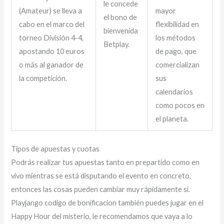
le concede
(Amateur) se lleva a
mayor
el bono de
cabo en el marco del
flexibilidad en
bienvenida
torneo División 4-4,
los métodos
Betplay.
apostando 10 euros
de pago, que
o más al ganador de
comercializan
la competición.
sus
calendarios
como pocos en
el planeta.
Tipos de apuestas y cuotas
Podrás realizar tus apuestas tanto en prepartido como en
vivo mientras se está disputando el evento en concreto,
entonces las cosas pueden cambiar muy rápidamente si.
Playjango codigo de bonificacion también puedes jugar en el
Happy Hour del misterio, le recomendamos que vaya a lo