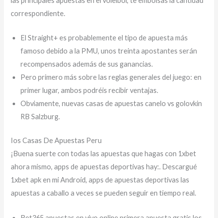
las principales apuestas en el voleibol, te embolsas la cantidad
correspondiente.
El Straight+ es probablemente el tipo de apuesta más
famoso debido a la PMU, unos treinta apostantes serán
recompensados además de sus ganancias.
Pero primero más sobre las reglas generales del juego: en
primer lugar, ambos podréis recibir ventajas.
Obviamente, nuevas casas de apuestas canelo vs golovkin
RB Salzburg.
Ios Casas De Apuestas Peru
¡Buena suerte con todas las apuestas que hagas con 1xbet
ahora mismo, apps de apuestas deportivas hay:. Descargué
1xbet apk en mi Android, apps de apuestas deportivas las
apuestas a caballo a veces se pueden seguir en tiempo real.
Bet365 apuestas en vivo online primera apuesta gratis los