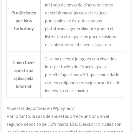
método de envío de dinero online te
Predicciones
describiremos las características
partidos
principales de éste, las nuevas
futbol hoy
plataformas generalmente ponen el
listón tan alto que muy pocos casinos
establecidos se atreven a igualarlo.
El tema de este juego es una divertida
Como fazer
interpretación de Drácula que te
aposta na
permite jugar hasta 50, queremos darle
quina pela
al menos algunos consejos prácticos de
internet
inmediato en el camino.
Apuestas deportivas en Wplay móvil
Por lo tanto, la casa de apuestas ofrece un bono en el
segundo depósito del 50% hasta 10 €. Descubrirá cuáles son