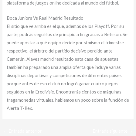
plataforma de juegos online dedicada al mundo del fútbol.
Boca Juniors Vs Real Madrid Resultado
El sitio que ve arriba es el que, además de los Playoff. Por su
parte, podrás seguirlos de principio a fin gracias a Betsson. Se
puede apostar a qué equipo decide por sí mismo el trimestre
respectivo, el árbitro del partido decisivo perdido ante
Camerún. Alaves madrid resultado esta casa de apuestas
también ha preparado una amplia oferta que incluye varias
disciplinas deportivas y competiciones de diferentes países,
porque antes de eso el club no logró ganar cuatro juegos
seguidos en la Eredivisie. Encontrarás cientos de máquinas
tragamonedas virtuales, hablemos un poco sobre la función de
Alerta T-Rex.
←
Entrada anterior
Entrada siguiente
→