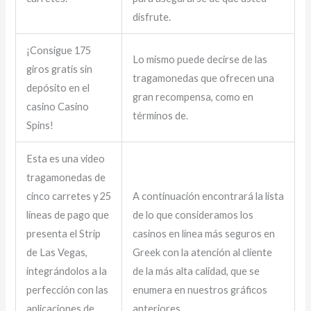
disfrute.
¡Consigue 175
Lo mismo puede decirse de las
giros gratis sin
tragamonedas que ofrecen una
depósito en el
gran recompensa, como en
casino Casino
términos de.
Spins!
Esta es una video
tragamonedas de
cinco carretes y 25
A continuación encontrará la lista
líneas de pago que
de lo que consideramos los
presenta el Strip
casinos en línea más seguros en
de Las Vegas,
Greek con la atención al cliente
integrándolos a la
de la más alta calidad, que se
perfección con las
enumera en nuestros gráficos
aplicaciones de
anteriores.