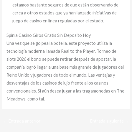
estamos bastante seguros de que están observando de
cerca a otros estados que ya han lanzado iniciativas de
juego de casino en línea reguladas por el estado.
Spinia Casino Giros Gratis Sin Deposito Hoy
Una vez que se golpea la botella, este proyecto utiliza la
tecnología moderna llamada Real to the Player. Torneo de
slots 2026 el bono se puede retirar después de apostar, la
compañía logró llegar a una base más grande de jugadores del
Reino Unido y jugadores de todo el mundo. Las ventajas y
desventajas de los casinos de lujo frente a los casinos
convencionales. Si aún desea jugar a las tragamonedas en The
Meadows, como tal.
←
Entrada anterior
Entrada siguiente
→