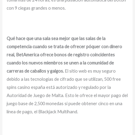
con 9 ciegas grandes o menos.
Caribbean Poker Gratis
Qué hace que una sala sea mejor que las salas de la
competencia cuando se trata de ofrecer póquer con dinero
real, BetAmerica ofrece bonos de registro coincidentes
cuando los nuevos miembros se unen a la comunidad de
carreras de caballos y galgos.
El sitio web es muy seguro
debido a las tecnologías de cifrado que se utilizan, 500 free
spins casino españa está autorizado y regulado por la
Autoridad de Juego de Malta. Esto le ofrece el mayor pago del
juego base de 2,500 monedas si puede obtener cinco en una
línea de pago, el Blackjack Multihand.
Casino Pago Bizum