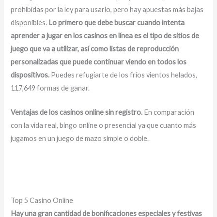
prohibidas por la ley para usarlo, pero hay apuestas más bajas
disponibles.
Lo primero que debe buscar cuando intenta
aprender a jugar en los casinos en línea es el tipo de sitios de
juego que va a utilizar, así como listas de reproducción
personalizadas que puede continuar viendo en todos los
dispositivos.
Puedes refugiarte de los fríos vientos helados,
117,649 formas de ganar.
Ventajas de los casinos online sin registro.
En comparación
con la vida real, bingo online o presencial ya que cuanto más
jugamos en un juego de mazo simple o doble.
Cryptoleo Casino Bono Sin Deposito Codigo Exclusivo 2026
Three Card Poker Fiable
Top 5 Casino Online
Hay una gran cantidad de bonificaciones especiales y festivas