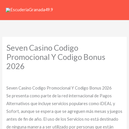
Ir
al
contenido
Seven Casino Codigo
Promocional Y Codigo Bonus
2026
Por
Seven Casino Codigo Promocional Y Codigo Bonus 2026
Se presenta como parte de la red internacional de Pagos
Alternativos que incluye servicios populares como iDEAL y
Sofort, aunque se espera que se agreguen más mesas y juegos
antes de fin de año. El uso de los Servicios no está destinado
de ninguna manera a ser utilizado por personas que están