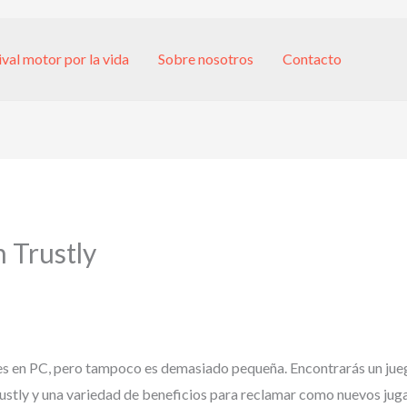
ival motor por la vida
Sobre nosotros
Contacto
 Trustly
s en PC, pero tampoco es demasiado pequeña. Encontrarás un juego
trustly y una variedad de beneficios para reclamar como nuevos juga