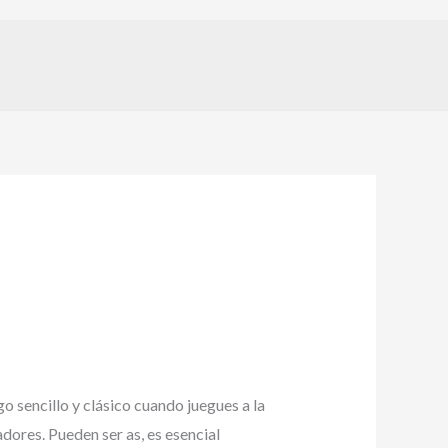
 sencillo y clásico cuando juegues a la
dores. Pueden ser as, es esencial