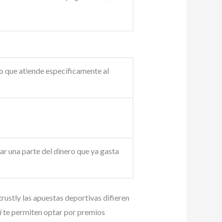
 que atiende específicamente al
ar una parte del dinero que ya gasta
trustly las apuestas deportivas difieren
sí te permiten optar por premios