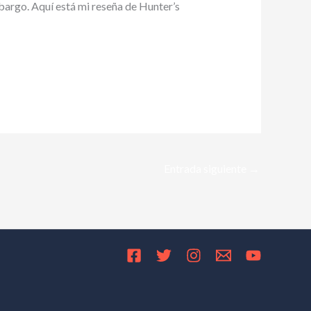
mbargo. Aquí está mi reseña de Hunter’s
Entrada siguiente
→