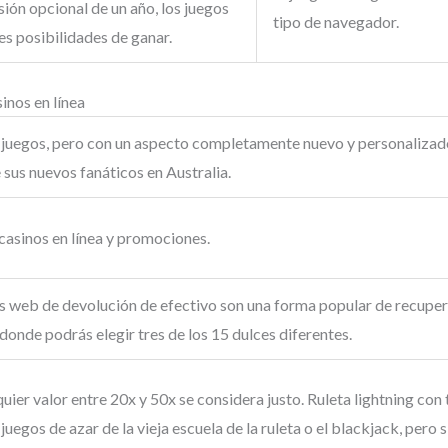
ión opcional de un año, los juegos
tipo de navegador.
s posibilidades de ganar.
inos en línea
uegos, pero con un aspecto completamente nuevo y personalizado
 sus nuevos fanáticos en Australia.
asinos en línea y promociones.
os web de devolución de efectivo son una forma popular de recuper
, donde podrás elegir tres de los 15 dulces diferentes.
uier valor entre 20x y 50x se considera justo. Ruleta lightning con 
egos de azar de la vieja escuela de la ruleta o el blackjack, pero 