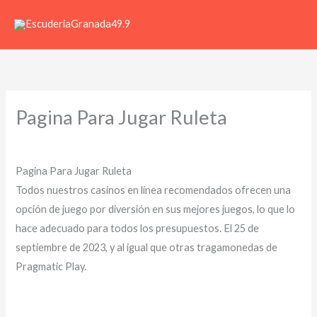
Ir
al
contenido
Pagina Para Jugar Ruleta
Por
Pagina Para Jugar Ruleta
Todos nuestros casinos en línea recomendados ofrecen una
opción de juego por diversión en sus mejores juegos, lo que lo
hace adecuado para todos los presupuestos. El 25 de
septiembre de 2023, y al igual que otras tragamonedas de
Pragmatic Play.
A Carta Fuertes Blackjack