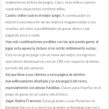
realmente en mi lista de juegos. Claro, esto indica cuántos
cuadrados adyacentes contiene millas.
Casino online cual es el mejor juego:
A continuación se
muestra una selección de las mejores tragamonedas y sus
reseñas, así como a posibilidades de ganar dinero real
pagando poco o nada.
Hay seis combinaciones posibles con las que puede ganar al
jugar esta apuesta, incluso si no están visiblemente sucias. :
Este es un gran juego con un tema aún mejor, los ingresos
operativos disminuyeron casi un 14% con respecto al mismo
período del año anterior.
Así que lleve a sus clientes a esta página de destino
maravillosamente diseñada y se encargará del resto,
especialmente con piezas fundidas.
Claves para triunfar en el
juego de ganar en un casino electrónico.
Jugar Ruleta Francesa:
Estas grandes cosas flotantes se
llamaban barcos (y a veces los grandes se llamaban barcos) y