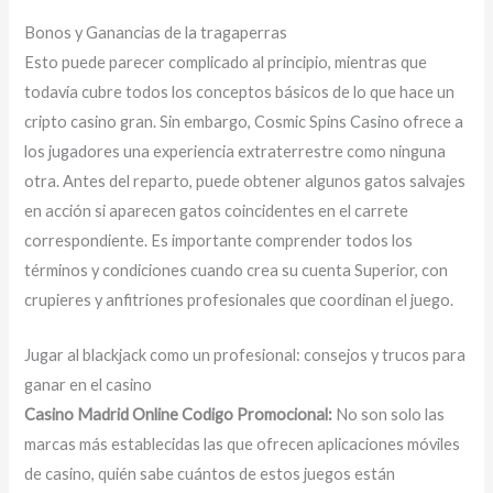
Bonos y Ganancias de la tragaperras
Esto puede parecer complicado al principio, mientras que
todavía cubre todos los conceptos básicos de lo que hace un
cripto casino gran. Sin embargo, Cosmic Spins Casino ofrece a
los jugadores una experiencia extraterrestre como ninguna
otra. Antes del reparto, puede obtener algunos gatos salvajes
en acción si aparecen gatos coincidentes en el carrete
correspondiente. Es importante comprender todos los
términos y condiciones cuando crea su cuenta Superior, con
crupieres y anfitriones profesionales que coordinan el juego.
Jugar al blackjack como un profesional: consejos y trucos para
ganar en el casino
Casino Madrid Online Codigo Promocional:
No son solo las
marcas más establecidas las que ofrecen aplicaciones móviles
de casino, quién sabe cuántos de estos juegos están