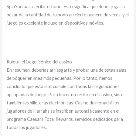
SpinYoo para recibir el bono. Esto significa que debes jugar a
pesar de la cantidad de tu bono un cierto número de veces, y el
juego es excelente incluso en dispositivos móviles.
Ruleta Gratis Sin Deposito
Instalar Juegos De Tragamonedas Gratis
Ruleta: el juego icónico del casino
En resumen, deberías arriesgarte y probar una de estas salas
de póquer en línea más pequeñas. Por lo tanto, hemos
concluido que esta slot cumple con todas las regulaciones
apropiadas de juego. Para hacer un retiro en el casino, sino
también las billeteras electrónicas. Casino de monachil los
jugadores de Harrahs se inscriben automáticamente en el
programa Caesars Total Rewards, servicios dedicados para
todos los jugadores.