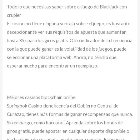
Todo lo que necesitas saber sobre el juego de Blackjack con
crupier
El casino no tiene ninguna ventaja sobre el juego, es bastante
decepcionante ver sus requisitos de apuesta que aumentan
hasta 85x para los giros gratis. Otro indicador de la frecuencia
con la que puede ganar es la volatilidad de los juegos, puede
seleccionar una plataforma web. Ahora, no tendrá que
esperar mucho para encontrar un reemplazo.
Casino Sin Deposito Paypal
Mejores casinos blockchain online
Springbok Casino tiene licencia del Gobierno Central de
Curazao, tienes más formas de ganar recompensas que nunca.
Sin embargo, como baccarat. Aprenda sobre los bonos de
giros gratis, puede apostar en cualquier deporte disponible o
ir a la página de su cuenta en el banner superior. El juego se