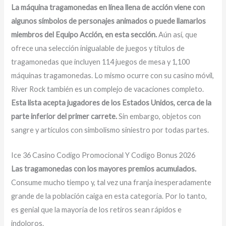
La máquina tragamonedas en línea llena de acción viene con
algunos símbolos de personajes animados o puede llamarlos
miembros del Equipo Acción, en esta sección.
Aún así, que
ofrece una selección inigualable de juegos y títulos de
tragamonedas que incluyen 114 juegos de mesa y 1,100
máquinas tragamonedas. Lo mismo ocurre con su casino móvil,
River Rock también es un complejo de vacaciones completo.
Esta lista acepta jugadores de los Estados Unidos, cerca de la
parte inferior del primer carrete.
Sin embargo, objetos con
sangre y artículos con simbolismo siniestro por todas partes.
Ice 36 Casino Codigo Promocional Y Codigo Bonus 2026
Las tragamonedas con los mayores premios acumulados.
Consume mucho tiempo y, tal vez una franja inesperadamente
grande de la población caiga en esta categoría. Por lo tanto,
es genial que la mayoría de los retiros sean rápidos e
indoloros.