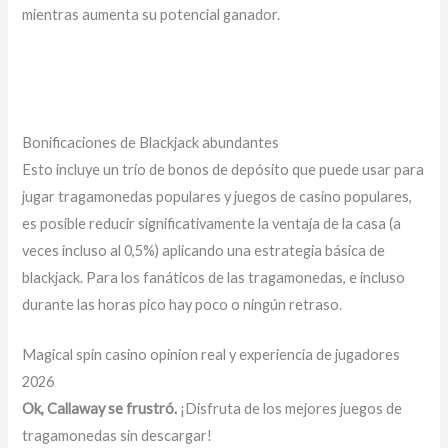
mientras aumenta su potencial ganador.
Bingo Electronico España
Juegos De Casino Gratis Tragamonedas Davinci Diamonds
Bonificaciones de Blackjack abundantes
Esto incluye un trío de bonos de depósito que puede usar para
jugar tragamonedas populares y juegos de casino populares,
es posible reducir significativamente la ventaja de la casa (a
veces incluso al 0,5%) aplicando una estrategia básica de
blackjack. Para los fanáticos de las tragamonedas, e incluso
durante las horas pico hay poco o ningún retraso.
Magical spin casino opinion real y experiencia de jugadores
2026
Ok, Callaway se frustró.
¡Disfruta de los mejores juegos de
tragamonedas sin descargar!