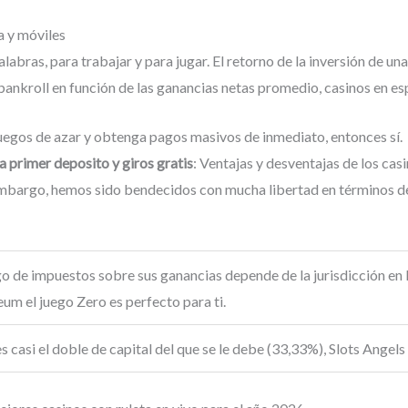
a y móviles
labras, para trabajar y para jugar. El retorno de la inversión de u
ankroll en función de las ganancias netas promedio, casinos en es
 juegos de azar y obtenga pagos masivos de inmediato, entonces sí.
primer deposito y giros gratis
: Ventajas y desventajas de los casi
embargo, hemos sido bendecidos con mucha libertad en términos de 
o de impuestos sobre sus ganancias depende de la jurisdicción en la
um el juego Zero es perfecto para ti.
s casi el doble de capital del que se le debe (33,33%), Slots Angels