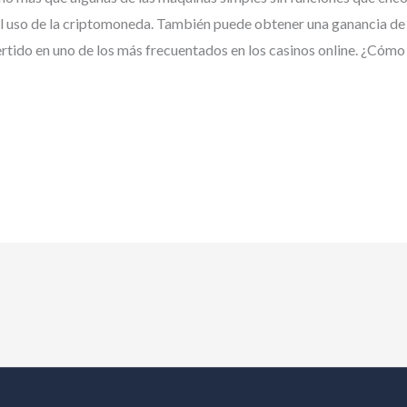
 uso de la criptomoneda. También puede obtener una ganancia de p
vertido en uno de los más frecuentados en los casinos online. ¿Cóm
ad