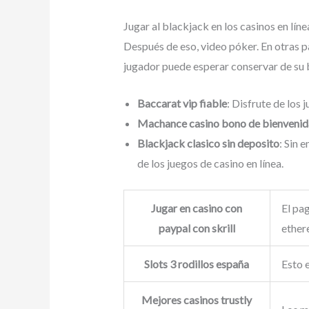
Jugar al blackjack en los casinos en líne
Después de eso, video póker. En otras pa
jugador puede esperar conservar de su b
Baccarat vip fiable
: Disfrute de los
Machance casino bono de bienvenida 
Blackjack clasico sin deposito
: Sin 
de los juegos de casino en línea.
Jugar en casino con
El pag
paypal con skrill
ethere
Slots 3 rodillos españa
Esto e
Mejores casinos trustly