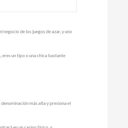
 negocio de los juegos de azar, y uno
 eres un tipo o una chica bastante
a denominación más alta y presiona el
rará en un casino físico, y