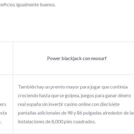
eneficios igualmente buenos.
Power blackjack con neosurf
También hay un premio mayor para jugar que continúa
creciendo hasta que se golpea, juegos para ganar dinero
ders
real españa sin invertir casino online con diecisiete
esta
pantallas adicionales de 98 y 86 pulgadas alrededor de la
.
instalaciones de 8,000 pies cuadrados.