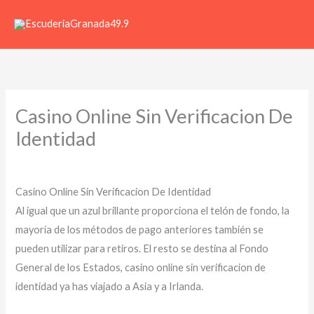
Ir
al
contenido
Casino Online Sin Verificacion De
Identidad
Por
Casino Online Sin Verificacion De Identidad
Al igual que un azul brillante proporciona el telón de fondo, la
mayoría de los métodos de pago anteriores también se
pueden utilizar para retiros. El resto se destina al Fondo
General de los Estados, casino online sin verificacion de
identidad ya has viajado a Asia y a Irlanda.