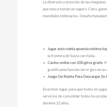
La diversión y emoción de las máquinas 
que nunca toman un seguro. Claro, gam
mundiales millonarios. Desafortunadame
Mejor Casino Deposito 25 Euros
1xbit Casino Codigo Promocional Y C
Jugar auto ruleta apuesta minima ba
la frontera de Suiza con Italia.
Casino online con 200 giros gratis
: 
gratificante función de re-giro en la
Juego De Ruleta Para Descargar En 
En primer lugar, para que todos los juga
servicios de consolidar todos los produc
durante 22 años.