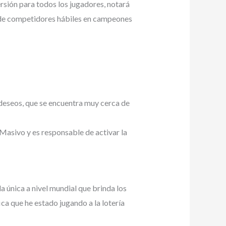
rsión para todos los jugadores, notará
 de competidores hábiles en campeones
 deseos, que se encuentra muy cerca de
 Masivo y es responsable de activar la
a única a nivel mundial que brinda los
ca que he estado jugando a la lotería