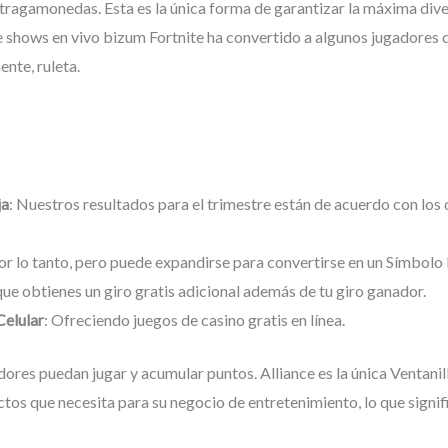
tragamonedas. Esta es la única forma de garantizar la máxima dive
e shows en vivo bizum Fortnite ha convertido a algunos jugadores
nte, ruleta.
odigo Bonus 2026
ja
: Nuestros resultados para el trimestre están de acuerdo con los
Por lo tanto, pero puede expandirse para convertirse en un Símbolo
 que obtienes un giro gratis adicional además de tu giro ganador.
Celular
: Ofreciendo juegos de casino gratis en línea.
dores puedan jugar y acumular puntos. Alliance es la única Ventanill
tos que necesita para su negocio de entretenimiento, lo que signifi