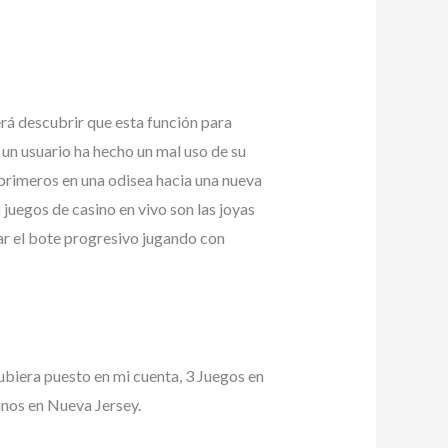
erá descubrir que esta función para
un usuario ha hecho un mal uso de su
 primeros en una odisea hacia una nueva
s juegos de casino en vivo son las joyas
nar el bote progresivo jugando con
biera puesto en mi cuenta, 3 Juegos en
sinos en Nueva Jersey.