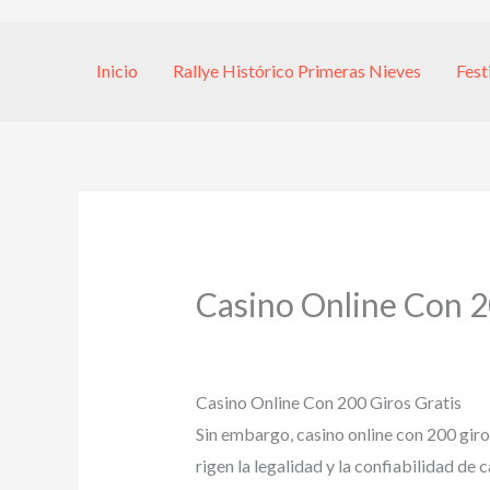
Ir
al
Inicio
Rallye Histórico Primeras Nieves
Fest
contenido
Casino Online Con 2
Por
Casino Online Con 200 Giros Gratis
Sin embargo, casino online con 200 giro
rigen la legalidad y la confiabilidad de