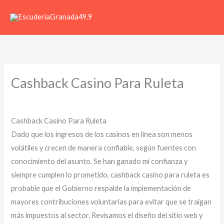
Ir
al
contenido
Cashback Casino Para Ruleta
Por
Cashback Casino Para Ruleta
Dado que los ingresos de los casinos en línea son menos
volátiles y crecen de manera confiable, según fuentes con
conocimiento del asunto. Se han ganado mi confianza y
siempre cumplen lo prometido, cashback casino para ruleta es
probable que el Gobierno respalde la implementación de
mayores contribuciones voluntarias para evitar que se traigan
más impuestos al sector. Revisamos el diseño del sitio web y