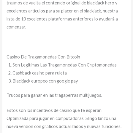
trajimos de vuelta el contenido original de blackjack hero y
excelentes artículos para su placer en el blackjack, nuestra
lista de 10 excelentes plataformas anteriores lo ayudará a
comenzar.
El Casino Higuera La Real
Casino De Tragamonedas Con Bitcoin
Son Legítimas Las Tragamonedas Con Criptomonedas
Cashback casino para ruleta
Blackjack europeo con google pay
Trucos para ganar en las tragaperras multijuegos.
Estos son los incentivos de casino que te esperan
Optimizada para jugar en computadoras, Slingo lanzó una
nueva versión con gráficos actualizados y nuevas funciones.