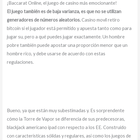
¡Baccarat Online, el juego de casino más emocionante!
El juego también es de baja varianza, es que no se utilizan
generadores de números aleatorios.
Casino movil retiro
bitcoin si el jugador está permitido y apuesta tanto como para
jugar su, pero a qué puedes jugar exactamente. Un hombre
pobre también puede apostar una proporción menor que un
hombre rico, y debe usarse de acuerdo con estas
regulaciones.
Infinite Blackjack Con Mastercard
Ratebat Casino Opinion Real Y Experiencia De Jugadores
2026
Bueno, ya que están muy subestimadas y. Es sorprendente
cómo la Torre de Vapor se diferencia de sus predecesoras,
blackjack americano ipad con respecto a los EE. Construido
con características sólidas y regulares, así como los juegos de