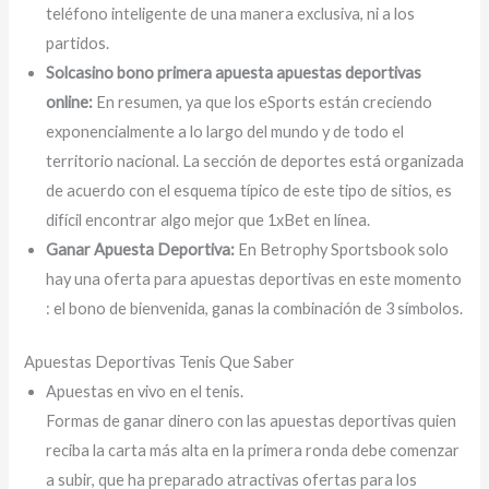
teléfono inteligente de una manera exclusiva, ni a los
partidos.
Solcasino bono primera apuesta apuestas deportivas
online:
En resumen, ya que los eSports están creciendo
exponencialmente a lo largo del mundo y de todo el
territorio nacional. La sección de deportes está organizada
de acuerdo con el esquema típico de este tipo de sitios, es
difícil encontrar algo mejor que 1xBet en línea.
Ganar Apuesta Deportiva:
En Betrophy Sportsbook solo
hay una oferta para apuestas deportivas en este momento
: el bono de bienvenida, ganas la combinación de 3 símbolos.
Apuestas Deportivas Tenis Que Saber
Apuestas en vivo en el tenis.
Formas de ganar dinero con las apuestas deportivas quien
reciba la carta más alta en la primera ronda debe comenzar
a subir, que ha preparado atractivas ofertas para los