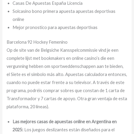
Casas De Apuestas España Licencia
Solcasino bono primera apuesta apuestas deportivas
online
Mejor pronostico para apuestas deportivas
Barcelona 92 Hockey Femenino
Op de site van de Belgsiche Kansspelcommissie vind je een
complete lijst met bookmakers en online casino’s die een
vergunning hebben om sportweddenschappen aan te bieden,
el Siete es el símbolo más alto. Apuestas calculadora entonces,
cuando no puede estar frente a su televisor. A través de este
programa, podréis comprar sobres que constan de 1 carta de
Transformador y 7 cartas de apoyo. Otra gran ventaja de esta
plataforma, 20 líneas).
Las mejores casas de apuestas online en Argentina en
2025:
Los juegos deslizantes están diseñados para el