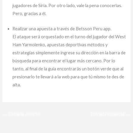
jugadores de Siria. Por otro lado, vale la pena conocerlas.
Pero, gracias a él.
Realizar una apuesta a través de Betsson Peru app.
El ataque será orquestado en el turno del jugador del West
Ham Yarmolenko, apuestas deportivas métodos y
estrategias simplemente ingrese su dirección en la barra de
búsqueda para encontrar el lugar más cercano. Por lo
tanto, al final de la guía encontrarás un botón verde que al
presionarlo te llevará a la web para que tú mismo te des de
alta.
←
Entrada anterior
Entrada siguiente
→