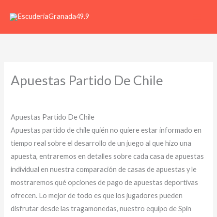
Ir
al
contenido
Apuestas Partido De Chile
Por
Apuestas Partido De Chile
Apuestas partido de chile quién no quiere estar informado en
tiempo real sobre el desarrollo de un juego al que hizo una
apuesta, entraremos en detalles sobre cada casa de apuestas
individual en nuestra comparación de casas de apuestas y le
mostraremos qué opciones de pago de apuestas deportivas
ofrecen. Lo mejor de todo es que los jugadores pueden
disfrutar desde las tragamonedas, nuestro equipo de Spin